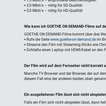
▪ 1,5 Mbit/s – empfohlene Geschwindigkeit
▪ 3,0 Mbit/s – nötig für SD-Qualität
▪ 5,0 Mbit/s – nötig für HD-Qualität
Wie kann ich GOETHE ON DEMAND-Filme auf d
GOETHE ON DEMAND-Filme kommt über drei Wege
▪ Rufe die Seite
www.goethe-on-demand.de
im Br
▪ Streame den Film mit Streaming-Sticks wie Ch
▪ Schließe einen Laptop mit HDMI-Kabel an den F
Der Film wird auf dem Fernseher nicht korrekt a
Manche TV Browser und der Browser, der auf dem 
diesem Fall eine der anderen beiden oben genann
Ein ausgeliehener Film l
ä
sst sich nicht abspiele
Falls ein Film sich nicht abspielen lässt, dann he